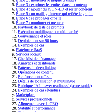
Étape 2 : modéliser le graphe d’entités
Étape 3 : exprimer les entités dans le contenu
Étape 4 : ajouter du JSON-LD et rester cohérent
Étape 5 : un maillage interne qui reflète le graphe
Étape 6 : se propager off-site
Étape 7 : monitorer et mesurer
Playbook de tests de prompts
Exécution multilingue et multi‑marché
Gouvernance et rôles
Déploiement sur 90 jours
Exemples de cas
Plateforme SaaS
Services locaux
Checklist de dépannage
Analytics et dashboards
Patterns de deep linking
Opérations de contenu
Renforcement off‑site
Détails de localisation et multilingue
Rubrique “AI answer readiness” (score rapide)
Exemples de cas (étendus)
Marketplace
Services professionnels
Alignement avec la CRO
Stabilité et performance