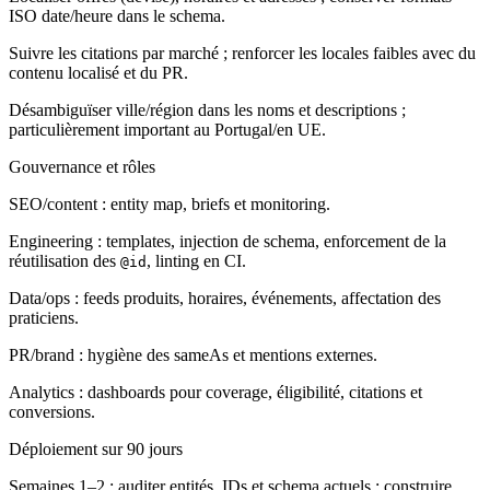
ISO date/heure dans le schema.
Suivre les citations par marché ; renforcer les locales faibles avec du
contenu localisé et du PR.
Désambiguïser ville/région dans les noms et descriptions ;
particulièrement important au Portugal/en UE.
Gouvernance et rôles
SEO/content : entity map, briefs et monitoring.
Engineering : templates, injection de schema, enforcement de la
réutilisation des
, linting en CI.
@id
Data/ops : feeds produits, horaires, événements, affectation des
praticiens.
PR/brand : hygiène des sameAs et mentions externes.
Analytics : dashboards pour coverage, éligibilité, citations et
conversions.
Déploiement sur 90 jours
Semaines 1–2 : auditer entités, IDs et schema actuels ; construire