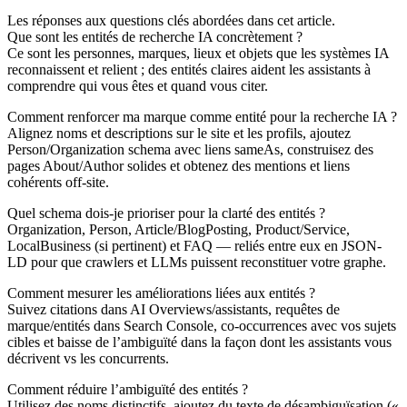
Les réponses aux questions clés abordées dans cet article.
Que sont les entités de recherche IA concrètement ?
Ce sont les personnes, marques, lieux et objets que les systèmes IA
reconnaissent et relient ; des entités claires aident les assistants à
comprendre qui vous êtes et quand vous citer.
Comment renforcer ma marque comme entité pour la recherche IA ?
Alignez noms et descriptions sur le site et les profils, ajoutez
Person/Organization schema avec liens sameAs, construisez des
pages About/Author solides et obtenez des mentions et liens
cohérents off-site.
Quel schema dois-je prioriser pour la clarté des entités ?
Organization, Person, Article/BlogPosting, Product/Service,
LocalBusiness (si pertinent) et FAQ — reliés entre eux en JSON-
LD pour que crawlers et LLMs puissent reconstituer votre graphe.
Comment mesurer les améliorations liées aux entités ?
Suivez citations dans AI Overviews/assistants, requêtes de
marque/entités dans Search Console, co‑occurrences avec vos sujets
cibles et baisse de l’ambiguïté dans la façon dont les assistants vous
décrivent vs les concurrents.
Comment réduire l’ambiguïté des entités ?
Utilisez des noms distinctifs, ajoutez du texte de désambiguïsation («