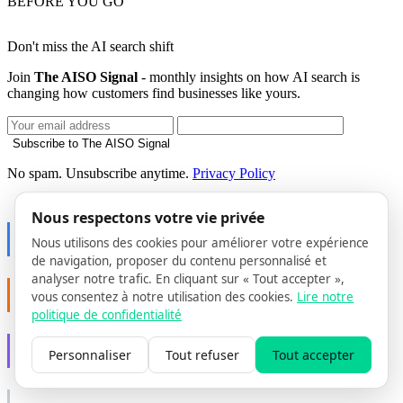
BEFORE YOU GO
Don't miss the AI search shift
Join
The AISO Signal
- monthly insights on how AI search is
changing how customers find businesses like yours.
Subscribe to The AISO Signal
No spam. Unsubscribe anytime.
Privacy Policy
PART OF AISO GROUP
Nous respectons votre vie privée
AISO Dev
Nous utilisons des cookies pour améliorer votre expérience
Ship AI, not slideware.
de navigation, proposer du contenu personnalisé et
analyser notre trafic. En cliquant sur « Tout accepter »,
AISO Buzz
vous consentez à notre utilisation des cookies.
Lire notre
Social that actually grows.
politique de confidentialité
AISO Learn
Personnaliser
Tout refuser
Tout accepter
Learn to show up in AI answers.
AISO Group