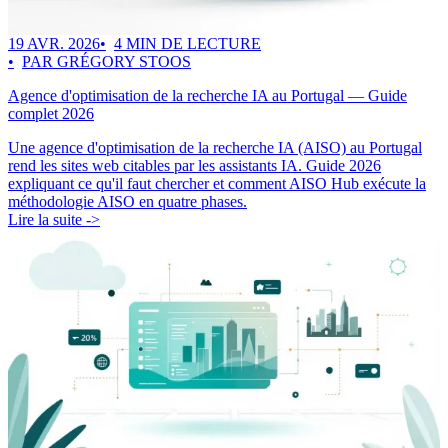
19 AVR. 2026
4 MIN DE LECTURE
PAR GRÉGORY STOOS
Agence d'optimisation de la recherche IA au Portugal — Guide
complet 2026
Une agence d'optimisation de la recherche IA (AISO) au Portugal
rend les sites web citables par les assistants IA. Guide 2026
expliquant ce qu'il faut chercher et comment AISO Hub exécute la
méthodologie AISO en quatre phases.
Lire la suite ->