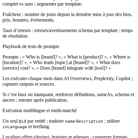
complet vs sans ; segmenter par template.
Fraîcheur : nombre de jours depuis la dernière mise à jour des bios,
prix, horaires, événements.
Taux d’erreurs : erreurs/avertissements schema par template ; temps
de résolution.
Playbook de tests de prompts
Prompts : « Who is [brand]? », « What is [product]? », « Where is
[location]? », « Who leads [topic] at [brand]? », « What does
[service] cost? », « Does [brand] integrate with [tool]? »
Les exécuter chaque mois dans AI Overviews, Perplexity, Copilot ;
capturer outputs et sources.
Si c’est faux ou manquant, renforcer définitions, sameAs, schema et
ancres ; retester après publication.
Exécution multilingue et multi‑marché
Un seul
par entité ; traduire
/
; utiliser
@id
name
description
et hreflang.
inLanguage
Localiser offres (devise), horaires et adresses ; conserver formats