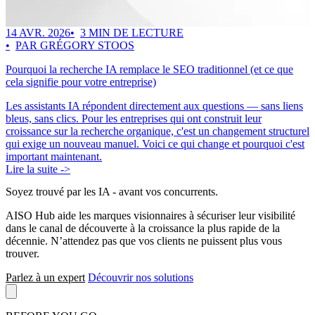
14 AVR. 2026
3 MIN DE LECTURE
PAR GRÉGORY STOOS
Pourquoi la recherche IA remplace le SEO traditionnel (et ce que
cela signifie pour votre entreprise)
Les assistants IA répondent directement aux questions — sans liens
bleus, sans clics. Pour les entreprises qui ont construit leur
croissance sur la recherche organique, c'est un changement structurel
qui exige un nouveau manuel. Voici ce qui change et pourquoi c'est
important maintenant.
Lire la suite ->
Soyez trouvé par les IA
- avant vos concurrents.
AISO Hub aide les marques visionnaires à sécuriser leur visibilité
dans le canal de découverte à la croissance la plus rapide de la
décennie. N’attendez pas que vos clients ne puissent plus vous
trouver.
Parlez à un expert
Découvrir nos solutions