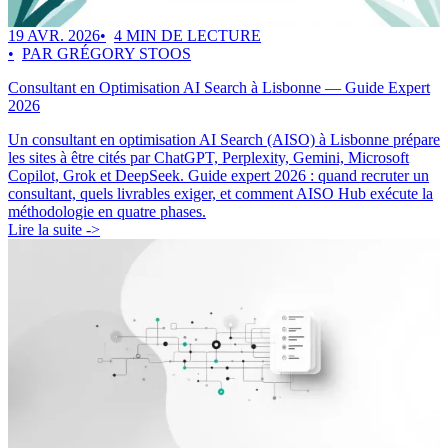
19 AVR. 2026
4 MIN DE LECTURE
PAR GRÉGORY STOOS
Consultant en Optimisation AI Search à Lisbonne — Guide Expert
2026
Un consultant en optimisation AI Search (AISO) à Lisbonne prépare
les sites à être cités par ChatGPT, Perplexity, Gemini, Microsoft
Copilot, Grok et DeepSeek. Guide expert 2026 : quand recruter un
consultant, quels livrables exiger, et comment AISO Hub exécute la
méthodologie en quatre phases.
Lire la suite ->