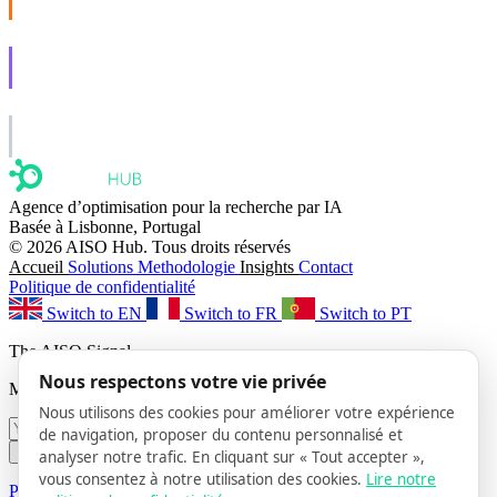
Social that actually grows.
AISO Learn
Learn to show up in AI answers.
AISO Group
The specialist AI group for real businesses.
Agence d’optimisation pour la recherche par IA
Basée à Lisbonne, Portugal
© 2026 AISO Hub. Tous droits réservés
Accueil
Solutions
Methodologie
Insights
Contact
Politique de confidentialité
Switch to EN
Switch to FR
Switch to PT
The AISO Signal
Nous respectons votre vie privée
Monthly AI search insights. No spam.
Nous utilisons des cookies pour améliorer votre expérience
de navigation, proposer du contenu personnalisé et
Subscribe
analyser notre trafic. En cliquant sur « Tout accepter »,
vous consentez à notre utilisation des cookies.
Lire notre
Privacy Policy
· Unsubscribe anytime