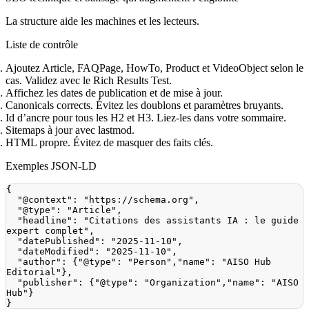
La structure aide les machines et les lecteurs.
Liste de contrôle
Ajoutez Article, FAQPage, HowTo, Product et VideoObject selon le
cas. Validez avec le Rich Results Test.
Affichez les dates de publication et de mise à jour.
Canonicals corrects. Évitez les doublons et paramètres bruyants.
Id d’ancre pour tous les H2 et H3. Liez‑les dans votre sommaire.
Sitemaps à jour avec lastmod.
HTML propre. Évitez de masquer des faits clés.
Exemples JSON‑LD
{
"@context"
:
"https://schema.org"
,
"@type"
:
"Article"
,
"headline"
:
"Citations des assistants IA : le guide 
expert complet"
,
"datePublished"
:
"2025-11-10"
,
"dateModified"
:
"2025-11-10"
,
"author"
:
{
"@type"
:
"Person"
,
"name"
:
"AISO Hub 
Editorial"
}
,
"publisher"
:
{
"@type"
:
"Organization"
,
"name"
:
"AISO 
Hub"
}
}