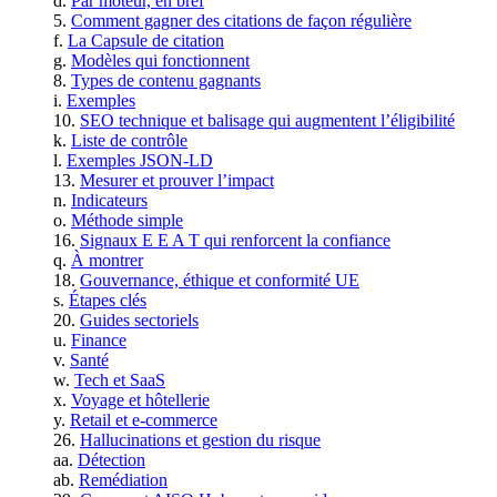
Par moteur, en bref
Comment gagner des citations de façon régulière
La Capsule de citation
Modèles qui fonctionnent
Types de contenu gagnants
Exemples
SEO technique et balisage qui augmentent l’éligibilité
Liste de contrôle
Exemples JSON‑LD
Mesurer et prouver l’impact
Indicateurs
Méthode simple
Signaux E E A T qui renforcent la confiance
À montrer
Gouvernance, éthique et conformité UE
Étapes clés
Guides sectoriels
Finance
Santé
Tech et SaaS
Voyage et hôtellerie
Retail et e‑commerce
Hallucinations et gestion du risque
Détection
Remédiation