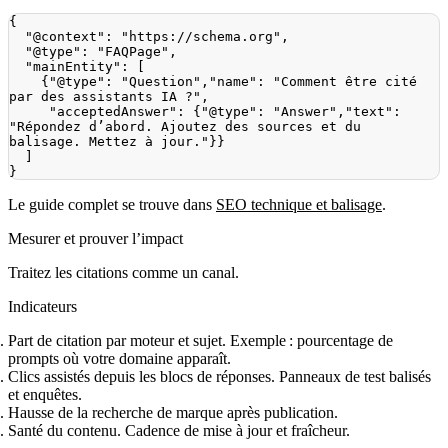
{
"@context"
:
"https://schema.org"
,
"@type"
:
"FAQPage"
,
"mainEntity"
:
[
{
"@type"
:
"Question"
,
"name"
:
"Comment être cité 
par des assistants IA ?"
,
"acceptedAnswer"
:
{
"@type"
:
"Answer"
,
"text"
:
"Répondez d’abord. Ajoutez des sources et du 
balisage. Mettez à jour."
}
}
]
}
Le guide complet se trouve dans
SEO technique et balisage
.
Mesurer et prouver l’impact
Traitez les citations comme un canal.
Indicateurs
Part de citation par moteur et sujet. Exemple : pourcentage de
prompts où votre domaine apparaît.
Clics assistés depuis les blocs de réponses. Panneaux de test balisés
et enquêtes.
Hausse de la recherche de marque après publication.
Santé du contenu. Cadence de mise à jour et fraîcheur.