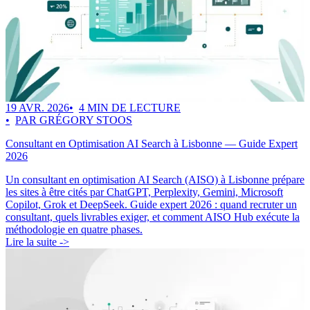
19 AVR. 2026
4 MIN DE LECTURE
PAR GRÉGORY STOOS
Consultant en Optimisation AI Search à Lisbonne — Guide Expert
2026
Un consultant en optimisation AI Search (AISO) à Lisbonne prépare
les sites à être cités par ChatGPT, Perplexity, Gemini, Microsoft
Copilot, Grok et DeepSeek. Guide expert 2026 : quand recruter un
consultant, quels livrables exiger, et comment AISO Hub exécute la
méthodologie en quatre phases.
Lire la suite ->