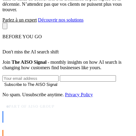
décennie. N’attendez pas que vos clients ne puissent plus vous
trouver.
Parlez à un expert
Découvrir nos solutions
BEFORE YOU GO
Don't miss the AI search shift
Join
The AISO Signal
- monthly insights on how AI search is
changing how customers find businesses like yours.
Subscribe to The AISO Signal
No spam. Unsubscribe anytime.
Privacy Policy
PART OF AISO GROUP
AISO Dev
Ship AI, not slideware.
AISO Buzz