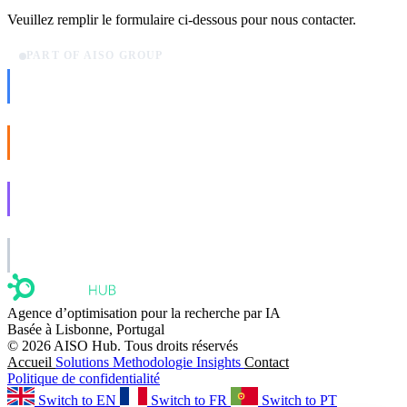
Veuillez remplir le formulaire ci-dessous pour nous contacter.
PART OF AISO GROUP
AISO Dev
Ship AI, not slideware.
AISO Buzz
Social that actually grows.
AISO Learn
Learn to show up in AI answers.
AISO Group
The specialist AI group for real businesses.
Agence d’optimisation pour la recherche par IA
Basée à Lisbonne, Portugal
© 2026 AISO Hub. Tous droits réservés
Accueil
Solutions
Methodologie
Insights
Contact
Politique de confidentialité
Switch to EN
Switch to FR
Switch to PT