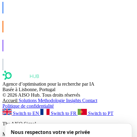
AISO Dev
Ship AI, not slideware.
AISO Buzz
Social that actually grows.
AISO Learn
Learn to show up in AI answers.
AISO Group
The specialist AI group for real businesses.
Agence d’optimisation pour la recherche par IA
Basée à Lisbonne, Portugal
© 2026 AISO Hub. Tous droits réservés
Accueil
Solutions
Methodologie
Insights
Contact
Politique de confidentialité
Switch to EN
Switch to FR
Switch to PT
The AISO Signal
Nous respectons votre vie privée
Monthly AI search insights. No spam.