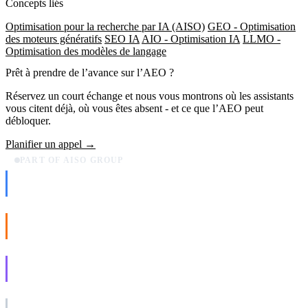
Concepts liés
Optimisation pour la recherche par IA (AISO)
GEO - Optimisation
des moteurs génératifs
SEO IA
AIO - Optimisation IA
LLMO -
Optimisation des modèles de langage
Prêt à prendre de l’avance sur
l’AEO
?
Réservez un court échange et nous vous montrons où les assistants
vous citent déjà, où vous êtes absent - et ce que l’AEO peut
débloquer.
Planifier un appel →
PART OF AISO GROUP
AISO Dev
Ship AI, not slideware.
AISO Buzz
Social that actually grows.
AISO Learn
Learn to show up in AI answers.
AISO Group